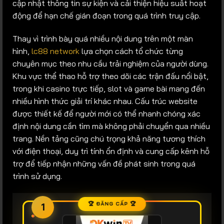
cập nhật thông tin sự kiện và cải thiện hiệu suất hoạt
động để hạn chế gián đoạn trong quá trình truy cập.
Thay vì trình bày quá nhiều nội dung trên một màn
hình,
lc88 network
lựa chọn cách tổ chức từng
chuyên mục theo nhu cầu trải nghiệm của người dùng.
Khu vực thể thao hỗ trợ theo dõi các trận đấu nổi bật,
trong khi casino trực tiếp, slot và game bài mang đến
nhiều hình thức giải trí khác nhau. Cấu trúc website
được thiết kế để người mới có thể nhanh chóng xác
định nội dung cần tìm mà không phải chuyển qua nhiều
trang. Nền tảng cũng chú trọng khả năng tương thích
với điện thoại, duy trì tính ổn định và cung cấp kênh hỗ
trợ để tiếp nhận những vấn đề phát sinh trong quá
trình sử dụng.
1