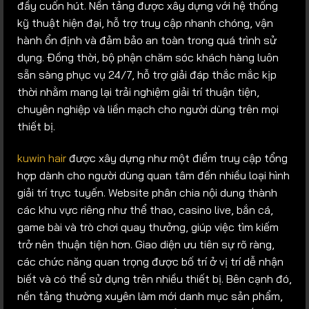
đầy cuốn hút. Nền tảng được xây dựng với hệ thống
kỹ thuật hiện đại, hỗ trợ truy cập nhanh chóng, vận
hành ổn định và đảm bảo an toàn trong quá trình sử
dụng. Đồng thời, bộ phận chăm sóc khách hàng luôn
sẵn sàng phục vụ 24/7, hỗ trợ giải đáp thắc mắc kịp
thời nhằm mang lại trải nghiệm giải trí thuận tiện,
chuyên nghiệp và liền mạch cho người dùng trên mọi
thiết bị.
kuwin hair
được xây dựng như một điểm truy cập tổng
hợp dành cho người dùng quan tâm đến nhiều loại hình
giải trí trực tuyến. Website phân chia nội dung thành
các khu vực riêng như thể thao, casino live, bắn cá,
game bài và trò chơi quay thưởng, giúp việc tìm kiếm
trở nên thuận tiện hơn. Giao diện ưu tiên sự rõ ràng,
các chức năng quan trọng được bố trí ở vị trí dễ nhận
biết và có thể sử dụng trên nhiều thiết bị. Bên cạnh đó,
nền tảng thường xuyên làm mới danh mục sản phẩm,