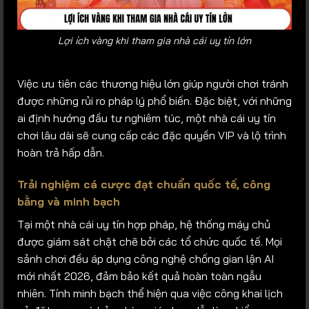
Lợi ích vàng khi tham gia nhà cái uy tín lớn
Việc ưu tiên các thương hiệu lớn giúp người chơi tránh
được những rủi ro pháp lý phổ biến. Đặc biệt, với những
ai định hướng đầu tư nghiêm túc, một nhà cái uy tín
chơi lâu dài sẽ cung cấp các đặc quyền VIP và lộ trình
hoàn trả hấp dẫn.
Trải nghiệm cá cược đạt chuẩn quốc tế, công
bằng và minh bạch
Tại một nhà cái uy tín hợp pháp, hệ thống máy chủ
được giám sát chặt chẽ bởi các tổ chức quốc tế. Mọi
sảnh chơi đều áp dụng công nghệ chống gian lận AI
mới nhất 2026, đảm bảo kết quả hoàn toàn ngẫu
nhiên. Tính minh bạch thể hiện qua việc công khai lịch