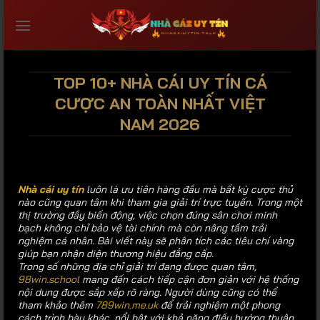
Bỏ
qua
nội
dung
TOP 10+ NHÀ CÁI UY TÍN CÁ
CƯỢC AN TOÀN NHẤT VIỆT
NAM 2026
Nhà cái uy tín
luôn là ưu tiên hàng đầu mà bất kỳ cược thủ
nào cũng quan tâm khi tham gia giải trí trực tuyến. Trong một
thị trường đầy biến động, việc chọn đúng sân chơi minh
bạch không chỉ bảo vệ tài chính mà còn nâng tầm trải
nghiệm cá nhân. Bài viết này sẽ phân tích các tiêu chí vàng
giúp bạn nhận diện thương hiệu đẳng cấp.
Trong số những địa chỉ giải trí đang được quan tâm,
98win.school
mang đến cách tiếp cận đơn giản với hệ thống
nội dung được sắp xếp rõ ràng. Người dùng cũng có thể
tham khảo thêm
789win.me.uk
để trải nghiệm một phong
cách trình bày khác, nổi bật với khả năng điều hướng thuận