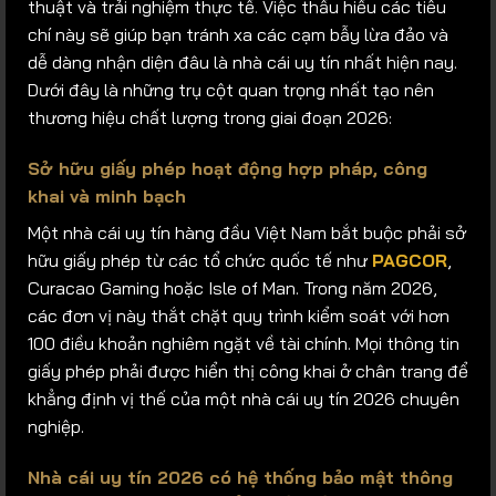
thuật và trải nghiệm thực tế. Việc thấu hiểu các tiêu
chí này sẽ giúp bạn tránh xa các cạm bẫy lừa đảo và
dễ dàng nhận diện đâu là nhà cái uy tín nhất hiện nay.
Dưới đây là những trụ cột quan trọng nhất tạo nên
thương hiệu chất lượng trong giai đoạn 2026:
Sở hữu giấy phép hoạt động hợp pháp, công
khai và minh bạch
Một nhà cái uy tín hàng đầu Việt Nam bắt buộc phải sở
hữu giấy phép từ các tổ chức quốc tế như
PAGCOR
,
Curacao Gaming hoặc Isle of Man. Trong năm 2026,
các đơn vị này thắt chặt quy trình kiểm soát với hơn
100 điều khoản nghiêm ngặt về tài chính. Mọi thông tin
giấy phép phải được hiển thị công khai ở chân trang để
khẳng định vị thế của một nhà cái uy tín 2026 chuyên
nghiệp.
Nhà cái uy tín 2026 có hệ thống bảo mật thông