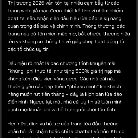
Thị trường 2026 vẫn tồn tại nhiều cạm bẫy từ các
trang web giả mạo được thiết kế tinh vi nhằm chiếm
đoạt tài sản. Nhận diện dấu hiệu lừa đảo là kỹ năng
quan trọng để bảo vệ chính mình. Thông thường, các
trang này có tên miền mập mờ, bắt chước thương hiệu
lớn và không có thông tin về giấy phép hoạt động từ
các tổ chức uy tín.
Dấu hiệu rõ nhất là các chương trình khuyến mãi
“khủng” phi thực tế, như tặng 500% giá trị nạp mà
không kèm điều kiện vòng cược. Các nhà cái này
thường yêu cầu nạp thêm “phí xác minh” khi khách
hàng muốn rút tiền thắng – đây là kịch bản lừa đảo
điển hình. Ngược lại, một nhà cái uy tín sẽ luôn minh
bạch mọi khoản phí và hỗ trợ người chơi tận tình.
Hơn nữa, dịch vụ hỗ trợ của trang lừa đảo thường
phản hồi rất chậm hoặc chỉ là chatbot vô hồn. Khi có