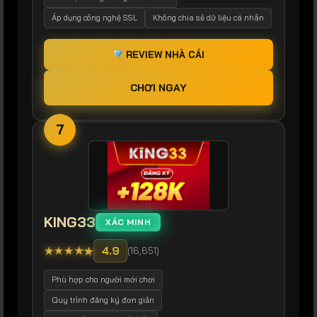
Áp dụng công nghệ SSL
Không chia sẻ dữ liệu cá nhân
REVIEW NHÀ CÁI
CHƠI NGAY
7
KING33
XÁC MINH
★
★
★
★
★
4.9
(16,651)
Phù hợp cho người mới chơi
Quy trình đăng ký đơn giản