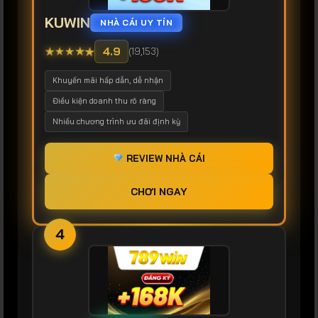
KUWIN
NHÀ CÁI UY TÍN
★
★
★
★
★
4.9
(19,153)
Khuyến mãi hấp dẫn, dễ nhận
Điều kiện doanh thu rõ ràng
Nhiều chương trình ưu đãi định kỳ
REVIEW NHÀ CÁI
CHƠI NGAY
4